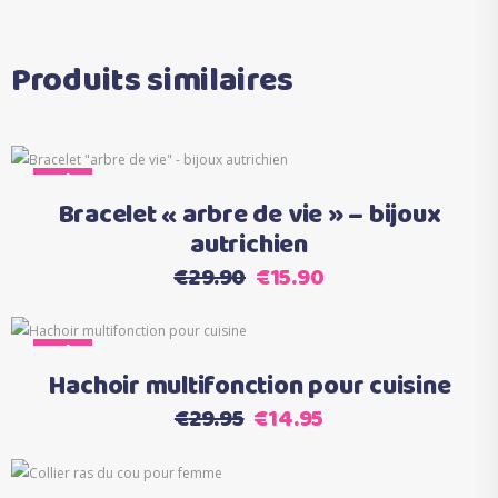
Produits similaires
Ce
Sale
Choix des options
produit
Bracelet « arbre de vie » – bijoux
a
autrichien
plusieurs
Le
Le
€
29.90
€
15.90
variations.
prix
prix
Les
initial
actuel
options
Sale
Ajouter au panier
était :
est :
peuvent
Hachoir multifonction pour cuisine
€29.90.
€15.90.
être
Le
Le
€
29.95
€
14.95
choisies
prix
prix
sur
initial
actuel
la
Ajouter au panier