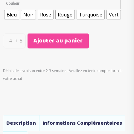
initial
actuel
Couleur
était :
est :
Bleu
Noir
Rose
Rouge
Turquoise
Vert
€39.00.
€19.99.
Ajouter au panier
Délais de Livraison entre 2-3 semaines Veuillez en tenir compte lors de
votre achat
Description
Informations Complémentaires