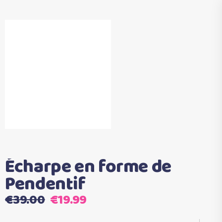
Écharpe en forme de
Pendentif
Le
Le
€
39.00
€
19.99
prix
prix