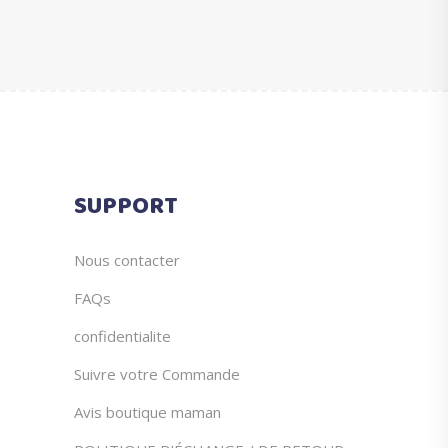
du
à
peuvent
produit
€47.77
être
choisies
sur
la
page
du
SUPPORT
produit
Nous contacter
FAQs
confidentialite
Suivre votre Commande
Avis boutique maman