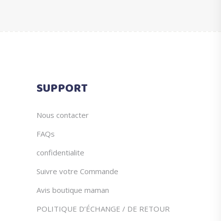
du
être
produit
choisies
sur
la
page
du
SUPPORT
produit
Nous contacter
FAQs
confidentialite
Suivre votre Commande
Avis boutique maman
POLITIQUE D’ÉCHANGE / DE RETOUR