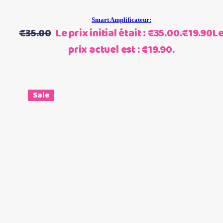
Smart Amplificateur:
€
35.00
Le prix initial était : €35.00.
€
19.90
L
prix actuel est : €19.90.
Sale
Choix des options
Ce produit a plusieurs
variations. Les options peuvent être choisies sur la page du
produit