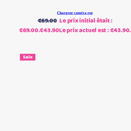
Chargeur caméra esp
€
69.00
Le prix initial était :
€69.00.
€
43.90
Le prix actuel est : €43.90.
Sale
Choix des options
Ce produit a plusieurs
variations. Les options peuvent être choisies sur la page du
produit