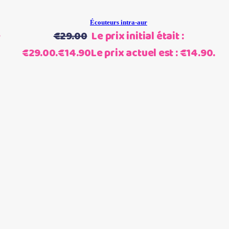
Écouteurs intra-aur
e
€
29.00
Le prix initial était :
€29.00.
€
14.90
Le prix actuel est : €14.90.