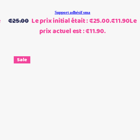
Support adhésif sma
e
€
25.00
Le prix initial était : €25.00.
€
11.90
Le
prix actuel est : €11.90.
Sale
Choix des options
Ce produit a plusieurs
variations. Les options peuvent être choisies sur la page du
produit