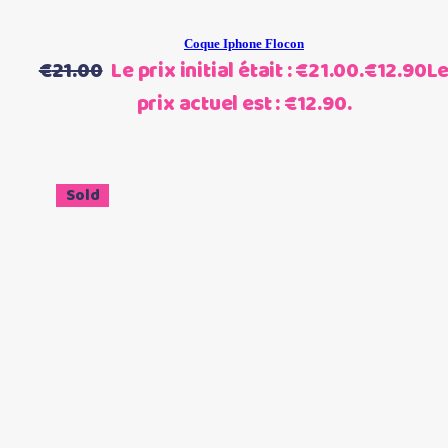
Coque Iphone Flocon
€
21.00
Le prix initial était : €21.00.
€
12.90
L
prix actuel est : €12.90.
Sale
Sold
Choix des options
Ce produit a plusieurs
variations. Les options peuvent être choisies sur la page du
produit