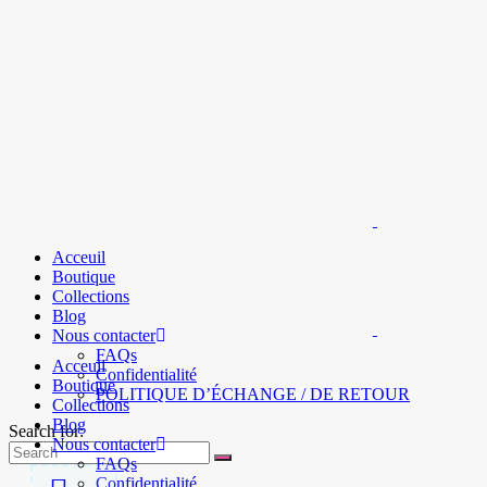
Acceuil
Boutique
Collections
Blog
Nous contacter
FAQs
Acceuil
Confidentialité
Boutique
POLITIQUE D’ÉCHANGE / DE RETOUR
Collections
Blog
Search for:
Nous contacter
FAQs
Confidentialité