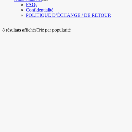
FAQs
Confidentialité
POLITIQUE D’ÉCHANGE / DE RETOUR
8 résultats affichés
Trié par popularité
Choix des options
Ce produit a plusieurs
variations. Les options peuvent être choisies sur la page du
produit