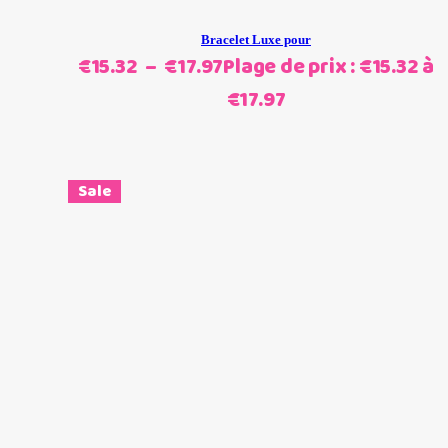
Bracelet Luxe pour
€
15.32
–
€
17.97
Plage de prix : €15.32 à
€17.97
Sale
Ajouter au panier