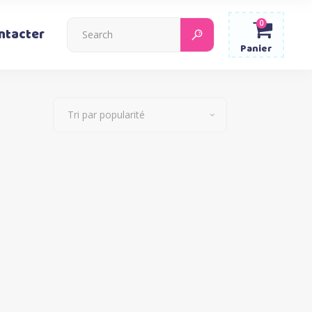
0
Search
ntacter
for:
Panier
Tri par popularité