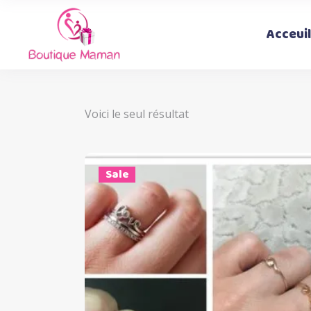
Acceuil
Voici le seul résultat
Sale
Ce
Choix des options
produi
a