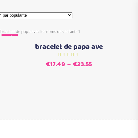
Ce
Sale
Choix des options
produit
bracelet de papa ave
a
plusieurs
Plage
€
17.49
–
€
23.55
variations.
de
Les
prix :
options
€17.49
peuvent
à
être
€23.55
choisies
sur
la
page