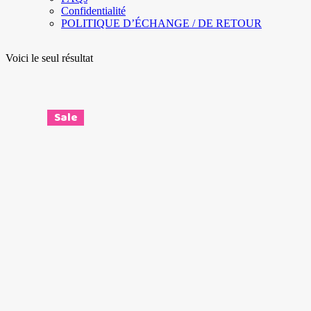
Confidentialité
POLITIQUE D’ÉCHANGE / DE RETOUR
Voici le seul résultat
Sale
Ce
Choix des options
produit
a
plusieurs
variations.
Les
options
peuvent
être
choisies