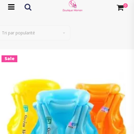
Tri par popularité
Sale
Ce
Choix des options
produit
a